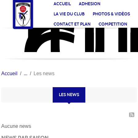
JU
CL
Panneau de gestion des cookies
ACCUEIL
ADHESION
CH
LA VIE DU CLUB
PHOTOS & VIDÉOS
CONTACT ET PLAN
COMPETITION
Accueil
Les news
LES NEWS
Aucune news
NEWS PAR SAISON