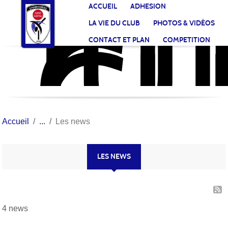
JU
CL
Panneau de gestion des cookies
ACCUEIL
ADHESION
CH
LA VIE DU CLUB
PHOTOS & VIDÉOS
CONTACT ET PLAN
COMPETITION
Accueil
Les news
LES NEWS
4 news