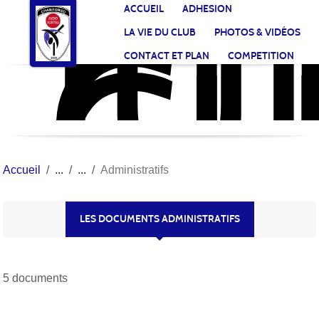
JU
CL
Panneau de gestion des cookies
ACCUEIL
ADHESION
CH
LA VIE DU CLUB
PHOTOS & VIDÉOS
CONTACT ET PLAN
COMPETITION
Accueil
Administratifs
LES DOCUMENTS ADMINISTRATIFS
5 documents