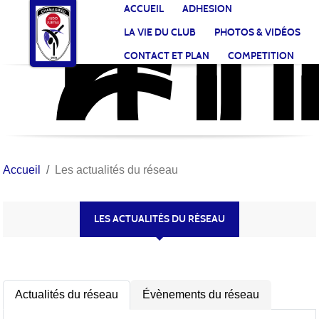
JU
CL
Panneau de gestion des cookies
ACCUEIL
ADHESION
CH
LA VIE DU CLUB
PHOTOS & VIDÉOS
CONTACT ET PLAN
COMPETITION
Accueil
Les actualités du réseau
LES ACTUALITÉS DU RÉSEAU
Actualités du réseau
Évènements du réseau